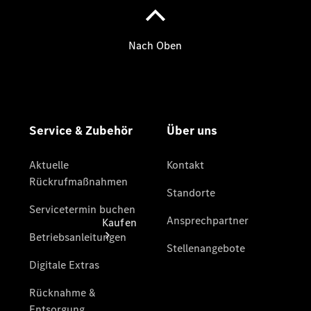
vereinbaren
Servicetermin
vereinbaren
Tel: +49
6232
6422 0
Kaufen