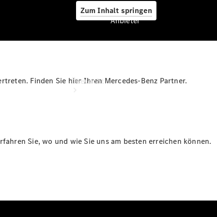
Zum Inhalt springen
Anbieter
Anbieter
rtreten. Finden Sie hier Ihren Mercedes-Benz Partner.
Übersicht
erfahren Sie, wo und wie Sie uns am besten erreichen können.
Startseite
Ansprechpartner
finden
Probefahrt
vereinbaren
Beratung