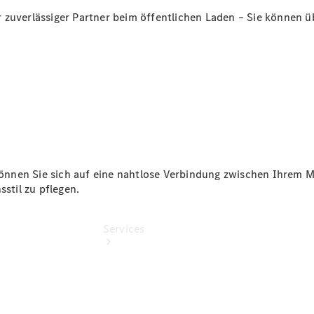
Gebrauchtwagensuche
zuverlässiger Partner beim öffentlichen Laden – Sie können üb
Junge
Sterne -
elektrisch
Das wird
meiner!
önnen Sie sich auf eine nahtlose Verbindung zwischen Ihrem 
sstil zu pflegen.
Services