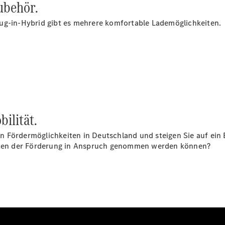
ubehör.
Übersicht
ug-in-Hybrid gibt es mehrere komfortable Lademöglichkeiten.
Serviceangebote
Mercedes-Benz
Klimaanlagenreinigung
Reifen &
Kompletträder
Teile &
Zubehör
Original
bilität.
Zubehör
Pkw
 den Fördermöglichkeiten in Deutschland und steigen Sie auf e
Collection
keiten der Förderung in Anspruch genommen werden können?
Katalog
2026
Laden und
Wallbox
Pannen- &
Schadenhilfe
Reparatur &
Werkstatt