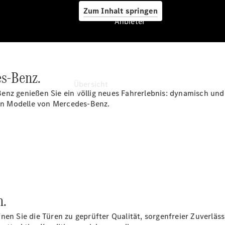
Zum Inhalt springen
Anbieter
Anbieter
es-Benz.
Übersicht
enz genießen Sie ein völlig neues Fahrerlebnis: dynamisch und
hen Modelle von Mercedes-Benz.
Startseite
Ansprechpartner
finden
n.
Beratung
vereinbaren
en Sie die Türen zu geprüfter Qualität, sorgenfreier Zuverlässi
Servicetermin