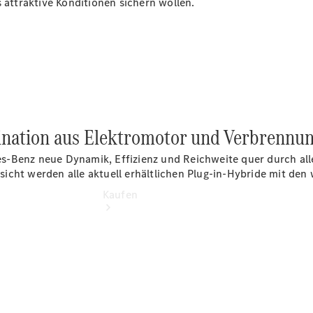
s attraktive Konditionen sichern wollen.
vereinbaren
Tel: +49
6232 6422
0
bination aus Elektromotor und Verbrennu
s-Benz neue Dynamik, Effizienz und Reichweite quer durch al
ersicht werden alle aktuell erhältlichen Plug-in-Hybride mit de
Kaufen
Übersicht