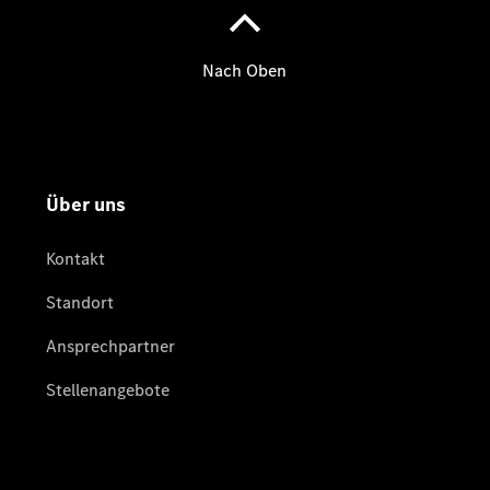
Rückrufe &
Umrüstungen
Warnung: Betrug
beim
Gebrauchtwagenkauf
Service für
Reisemobile
Gebrauchtwagensuche
Elektrofahrzeuge
Finanzdienste
Digitale
Extras
smart
Service
Flexibles
Ladesystem
Pro