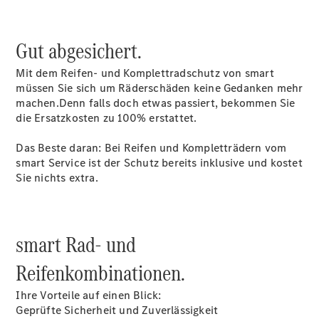
Übersicht
Gut abgesichert.
Serviceangebote
Mercedes-Benz
Mit dem Reifen- und Komplettradschutz von smart
Klimaanlagenreinigung
müssen Sie sich um Räderschäden keine Gedanken mehr
Reifen &
machen.Denn falls doch etwas passiert, bekommen Sie
Kompletträder
die Ersatzkosten zu 100% erstattet.
Teile &
Zubehör
Das Beste daran: Bei Reifen und Kompletträdern vom
Original
smart Service ist der Schutz bereits inklusive und kostet
Zubehör
Sie nichts extra.
Pkw
Collection
Katalog
2026
smart Rad- und
Laden und
Wallbox
Reifenkombinationen.
Pannen- &
Schadenhilfe
Ihre Vorteile auf einen Blick:
Reparatur &
Geprüfte Sicherheit und Zuverlässigkeit
Werkstatt