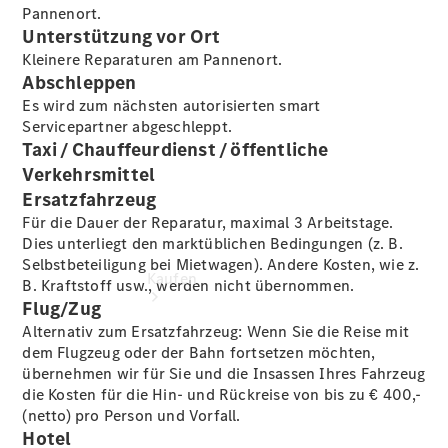
vereinbaren
Pannenort.
Tel: +49
Unterstützung vor Ort
6232 6422
Kleinere Reparaturen am Pannenort.
0
Abschleppen
Es wird zum nächsten autorisierten smart
Servicepartner abgeschleppt.
Taxi / Chauffeurdienst / öffentliche
Verkehrsmittel
Ersatzfahrzeug
Für die Dauer der Reparatur, maximal 3 Arbeitstage.
Dies unterliegt den marktüblichen Bedingungen (z. B.
Selbstbeteiligung bei Mietwagen). Andere Kosten, wie z.
Kaufen
B. Kraftstoff usw., werden nicht übernommen.
Flug/Zug
Alternativ zum Ersatzfahrzeug: Wenn Sie die Reise mit
dem Flugzeug oder der Bahn fortsetzen möchten,
übernehmen wir für Sie und die Insassen Ihres Fahrzeug
die Kosten für die Hin- und Rückreise von bis zu € 400,-
(netto) pro Person und Vorfall.
Hotel
Übersicht