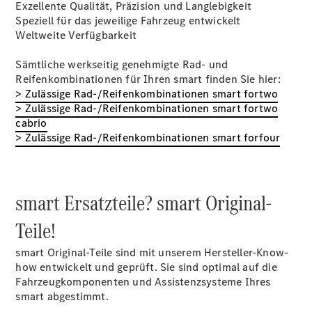
Exzellente Qualität, Präzision und Langlebigkeit
Rückrufe &
Speziell für das jeweilige Fahrzeug entwickelt
Umrüstungen
Weltweite Verfügbarkeit
Warnung: Betrug
beim
Sämtliche werkseitig genehmigte Rad- und
Gebrauchtwagenkauf
Reifenkombinationen für Ihren smart finden Sie hier:
Service für
> Zulässige Rad-/Reifenkombinationen smart fortwo
Reisemobile
> Zulässige Rad-/Reifenkombinationen smart fortwo
Gebrauchtwagensuche
cabrio
Elektrofahrzeuge
> Zulässige Rad-/Reifenkombinationen smart forfour
Finanzdienste
Digitale
Extras
smart
smart Ersatzteile? smart Original-
Service
Flexibles
Teile!
Ladesystem
Pro
smart Original-Teile sind mit unserem Hersteller-Know-
how entwickelt und geprüft. Sie sind optimal auf die
Fahrzeugkomponenten und Assistenzsysteme Ihres
smart abgestimmt.